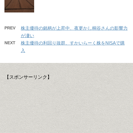
PREV
株主優待の銘柄が上昇中、夜更かし桐谷さんの影響力
が凄い
NEXT
株主優待の利回り抜群、すかいらーく株をNISAで購
入
【スポンサーリンク】