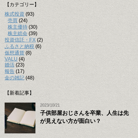
【カテゴリー】
株式投資
(93)
売買
(24)
株主優待
(30)
株主総会
(39)
投資信託・FX
(2)
ふるさと納税
(6)
仮想通貨
(8)
VALU
(4)
婚活
(23)
報告
(17)
金の雑記
(48)
【新着記事】
2023/10/21
子供部屋おじさんを卒業、人生は先
が見えない方が面白い？