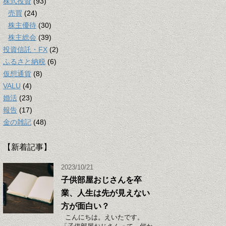
株式投資
(93)
売買
(24)
株主優待
(30)
株主総会
(39)
投資信託・FX
(2)
ふるさと納税
(6)
仮想通貨
(8)
VALU
(4)
婚活
(23)
報告
(17)
金の雑記
(48)
【新着記事】
2023/10/21
子供部屋おじさんを卒
業、人生は先が見えない
方が面白い？
こんにちは。えいたです。