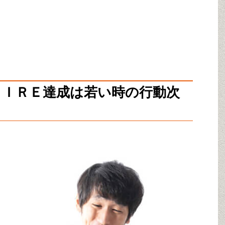
ＦＩＲＥ達成は若い時の行動次