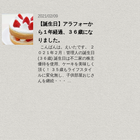
2021/02/09
【誕生日】アラフォーか
ら１年経過、３６歳にな
りました。
こんばんは。えいたです。 ２
０２１年２月：管理人の誕生日
(３６歳) 誕生日は不二家の株主
優待を使用、ケーキを美味しく
頂く！ ３５歳もライフスタイ
ルに変化無し、子供部屋おじさ
んを継続・・・ ...