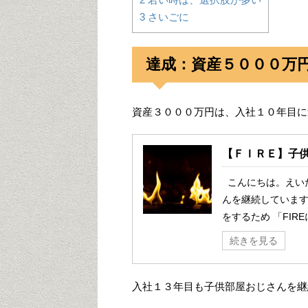
3
さいごに
達成：資産５０００万
資産３０００万円は、入社１０年目に
【ＦＩＲＥ】子
こんにちは。えい
んを継続しています
をするため 「FIRE
続きを見る
入社１３年目も子供部屋おじさんを継