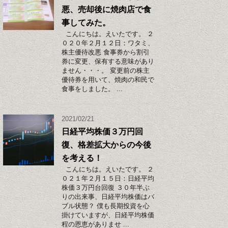
悪、売却後に焼肉店で食
事してみた。
こんにちは。えいたです。 ２
０２０年２月１２日：ワタミ、
株主優待改悪 食事券から割引
券に変更、保有する意味があり
ません・・・。 変更前の株主
優待券を用いて、焼肉の和民で
食事をしました。 ...
2021/02/21
日経平均株価３万円回
復、格差拡大からの今後
を考える！
こんにちは。えいたです。 ２
０２１年２月１５日：日経平均
株価３万円台回復 ３０年半ぶ
りの出来事、日経平均株価はバ
ブル状態？ 僕も長期投資を心
掛けていますが、日経平均株価
程の恩恵がありませ ...