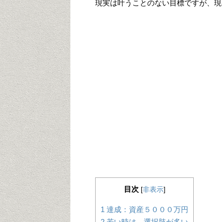
現実は叶うことのない目標ですが、現
目次
[
非表示
]
1
達成：資産５０００万円
2
若い時は、選択肢が多い