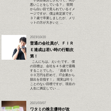
「子供部屋おじさんって、何か
悪いことをしている？」 世間
から白い目で見られているイメ
ージですが、僕は肯定派です。
３７歳で卒業しましたが、メリ
ットの方が大きいと ...
2023/10/20
普通の会社員が、ＦＩＲ
Ｅ達成は若い時の行動次
第！
こんにちは。えいたです。 僕
の目標は、会社を４５歳で退職
することでした。 「資産５０
００万円を貯めて、IT企業から
脱出を目指す！」 現実は叶う
ことのない目標ですが、現在の
人生に満足してい ...
2021/03/07
ワタミの株主優待が改