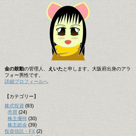
金の鼓動
の管理人、
えいた
と申します。大阪府出身のアラ
フォー男性です。
詳細プロフィールへ
【カテゴリー】
株式投資
(93)
売買
(24)
株主優待
(30)
株主総会
(39)
投資信託・FX
(2)