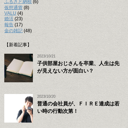
ふるさと納税
(6)
仮想通貨
(8)
VALU
(4)
婚活
(23)
報告
(17)
金の雑記
(48)
【新着記事】
2023/10/21
子供部屋おじさんを卒業、人生は先
が見えない方が面白い？
2023/10/20
普通の会社員が、ＦＩＲＥ達成は若
い時の行動次第！